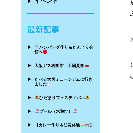
イベント
▶
▶
ハンバーグ作り＆だんじり会
館へ
▶
大阪ガス科学館 工場見学
▶
たべる大切ミュージアムに行き
ました
▶
ひだまりフェスティバル
▶
プール（水遊び）
▶
【カレー作り＆防災体験
】