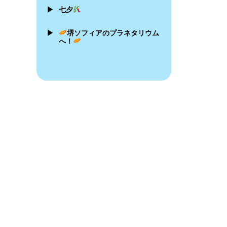
▶
七夕
▶
堺ソフィアのプラネタリウム
へ！